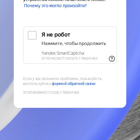
Почему это могло произойти?
Если у вас возникли проблемы, пожалуйста,
воспользуйтесь
формой обратной связи
9178748998401131026
:
1786041460