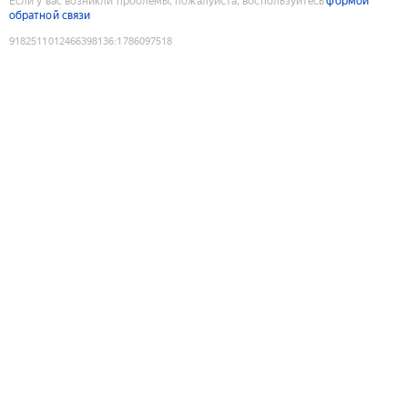
Если у вас возникли проблемы, пожалуйста, воспользуйтесь
формой
обратной связи
9182511012466398136
:
1786097518