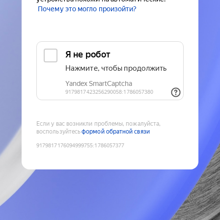
Почему это могло произойти?
Если у вас возникли проблемы, пожалуйста,
воспользуйтесь
формой обратной связи
9179817176094999755
:
1786057377