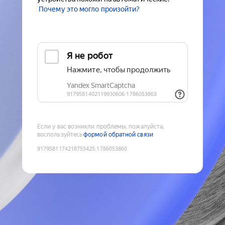
Почему это могло произойти?
Если у вас возникли проблемы, пожалуйста,
воспользуйтесь
формой обратной связи
9179581174218755425
:
1786053860