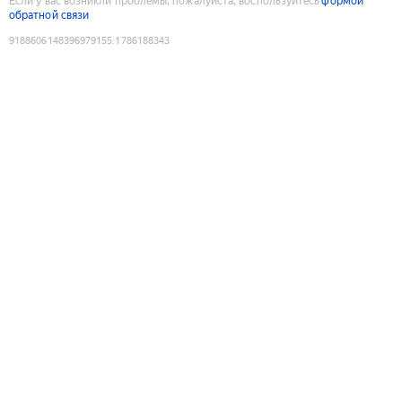
Если у вас возникли проблемы, пожалуйста, воспользуйтесь
формой
обратной связи
9188606148396979155
:
1786188343