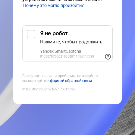
Почему это могло произойти?
Если у вас возникли проблемы, пожалуйста,
воспользуйтесь
формой обратной связи
9183878512605137165
:
1786117895