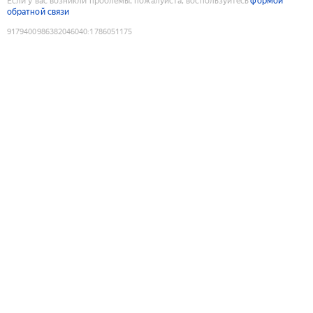
Если у вас возникли проблемы, пожалуйста, воспользуйтесь
формой
обратной связи
9179400986382046040
:
1786051175