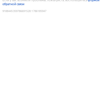
Если у вас возникли проблемы, пожалуйста, воспользуйтесь
формой
обратной связи
9188445359786691528
:
1786185947