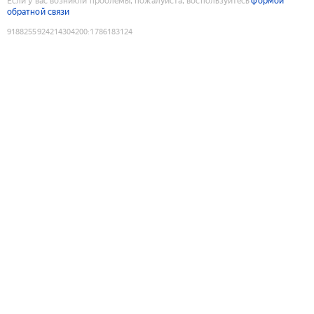
Если у вас возникли проблемы, пожалуйста, воспользуйтесь
формой
обратной связи
9188255924214304200
:
1786183124