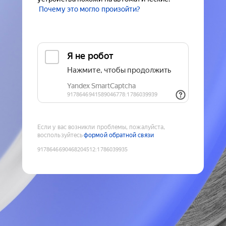
Почему это могло произойти?
Если у вас возникли проблемы, пожалуйста,
воспользуйтесь
формой обратной связи
9178646690468204512
:
1786039935