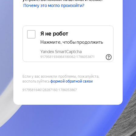
Почему это могло произойти?
Если у вас возникли проблемы, пожалуйста,
воспользуйтесь
формой обратной связи
9179581646128287160
:
1786053867