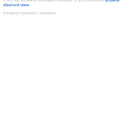
Если у вас возникли проблемы, пожалуйста, воспользуйтесь
формой
обратной связи
9181900471322546535
:
1786088420