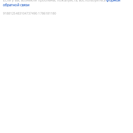
Если у вас возникли проблемы, пожалуйста, воспользуйтесь
формой
обратной связи
9188125483104737490
:
1786181180