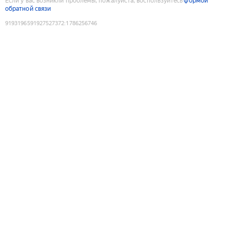
Если у вас возникли проблемы, пожалуйста, воспользуйтесь
формой
обратной связи
9193196591927527372
:
1786256746