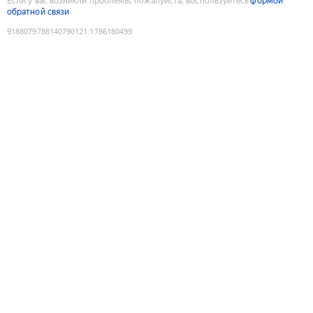
Если у вас возникли проблемы, пожалуйста, воспользуйтесь
формой
обратной связи
9188079788140790121
:
1786180499